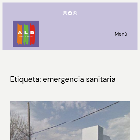
Saltar
Instagram
Facebook
WhatsApp
al
contenido
Menú
Etiqueta:
emergencia sanitaria