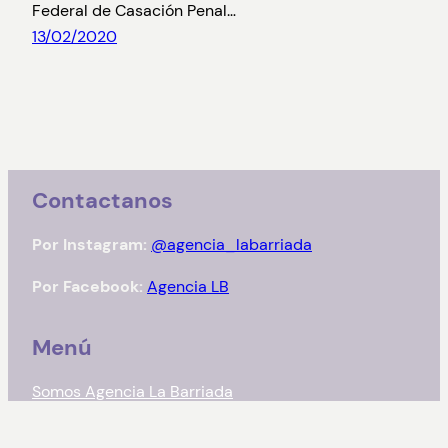
Federal de Casación Penal…
13/02/2020
Contactanos
Por Instagram:
@agencia_labarriada
Por Facebook:
Agencia LB
Menú
Somos Agencia La Barriada
Noticias
Radio