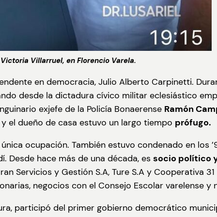
ictoria Villarruel, en Florencio Varela.
endente en democracia, Julio Alberto Carpinetti. Durant
ndo desde la dictadura cívico militar eclesiástico em
sanguinario exjefe de la Policía Bonaerense
Ramón Cam
y el dueño de casa estuvo un largo tiempo
prófugo.
u única ocupación. También estuvo condenado en los ’
ndí. Desde hace más de una década, es
socio político
ran Servicios y Gestión S.A, Ture S.A y Cooperativa 3
onarias, negocios con el Consejo Escolar varelense y n
ura, participó del primer gobierno democrático municip