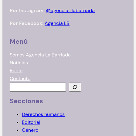
Por Instagram:
@agencia_labarriada
Por Facebook:
Agencia LB
Menú
Somos Agencia La Barriada
Noticias
Radio
Contacto
B
u
Secciones
s
c
Derechos humanos
a
Editorial
r
Género