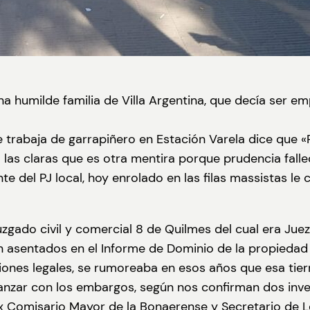
 humilde familia de Villa Argentina, que decía ser emp
trabaja de garrapiñero en Estación Varela dice que «P
 las claras que es otra mentira porque prudencia falle
te del PJ local, hoy enrolado en las filas massistas le
Juzgado civil y comercial 8 de Quilmes del cual era Ju
n asentados en el Informe de Dominio de la propiedad 
iones legales, se rumoreaba en esos años que esa tierr
nzar con los embargos, según nos confirman dos inverso
ex Comisario Mayor de la Bonaerense y Secretario de L