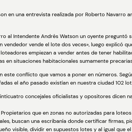
n en una entrevista realizada por Roberto Navarro ant
ro al Intendente Andrés Watson un oyente preguntó sob
n vendedor vende el lote dos veces», luego explicó qu
s loteadores empiezan a vender antes de tener habilit
as en situaciones habitacionales sumamente precarias
ste conflicto que vamos a poner en números. Según 
fadas el año pasado existían en nuestra ciudad 102 lot
inticuatro concejales oficialistas y opositores dicen 
 Propietarios que en zonas no autorizadas para loteos d
ales, buscan una escribanía donde certificar firmas, pi
ño visible, dividir en supuestos lotes y al igual que e