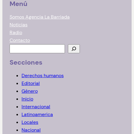
Menú
Somos Agencia La Barriada
Noticias
Radio
Contacto
B
u
Secciones
s
c
Derechos humanos
a
Editorial
r
Género
Inicio
Internacional
Latinoamerica
Locales
Nacional