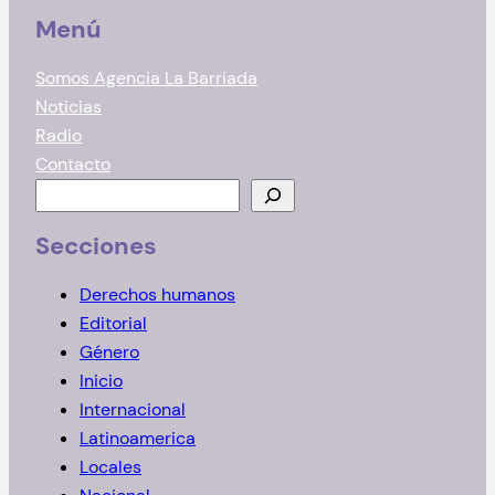
Menú
Somos Agencia La Barriada
Noticias
Radio
Contacto
B
u
Secciones
s
c
Derechos humanos
a
Editorial
r
Género
Inicio
Internacional
Latinoamerica
Locales