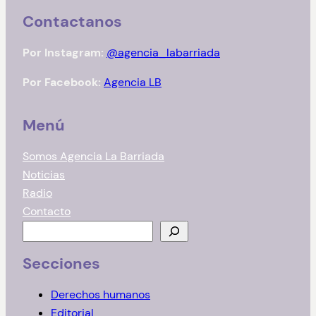
Contactanos
Por Instagram:
@agencia_labarriada
Por Facebook:
Agencia LB
Menú
Somos Agencia La Barriada
Noticias
Radio
Contacto
B
u
Secciones
s
c
Derechos humanos
a
Editorial