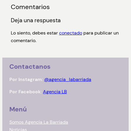
Comentarios
Deja una respuesta
Lo siento, debes estar
conectado
para publicar un
comentario.
Contactanos
Por Instagram:
@agencia_labarriada
Por Facebook:
Agencia LB
Menú
Somos Agencia La Barriada
Noticias