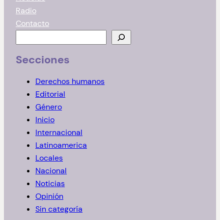
Radio
Contacto
B
u
Secciones
s
c
Derechos humanos
a
Editorial
r
Género
Inicio
Internacional
Latinoamerica
Locales
Nacional
Noticias
Opinión
Sin categoría