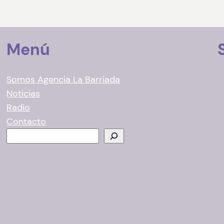
Menú
Somos Agencia La Barriada
Noticias
Radio
Contacto
B
u
s
c
a
r