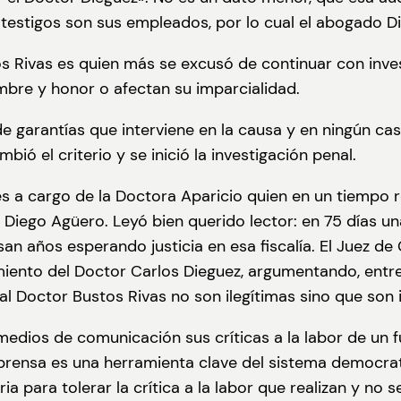
testigos son sus empleados, por lo cual el abogado 
ustos Rivas es quien más se excusó de continuar con i
bre y honor o afectan su imparcialidad.
de garantías que interviene en la causa y en ningún ca
bió el criterio y se inició la investigación penal.
es a cargo de la Doctora Aparicio quien en un tiempo ré
 Diego Agüero. Leyó bien querido lector: en 75 días u
san años esperando justicia en esa fiscalía. El Juez d
imiento del Doctor Carlos Dieguez, argumentando, entre
 al Doctor Bustos Rivas no son ilegítimas sino que so
edios de comunicación sus críticas a la labor de un fu
e prensa es una herramienta clave del sistema democr
a para tolerar la crítica a la labor que realizan y no s