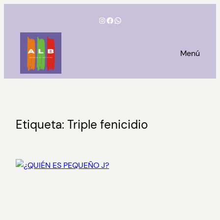
Saltar
Instagram
Facebook
WhatsApp
al
contenido
Menú
Etiqueta:
Triple fenicidio