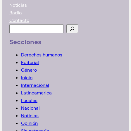
Noticias
Radio
Contacto
B
u
Secciones
s
c
Derechos humanos
a
Editorial
r
Género
Inicio
Internacional
Latinoamerica
Locales
Nacional
Noticias
Opinión
Sin categoría