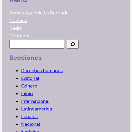
Somos Agencia La Barriada
Noticias
Radio
Contacto
B
u
Secciones
s
c
Derechos humanos
a
Editorial
r
Género
Inicio
Internacional
Latinoamerica
Locales
Nacional
Noticias