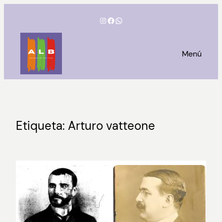
Saltar
Instagram
Facebook
WhatsApp
al
contenido
Menú
Etiqueta:
Arturo vatteone