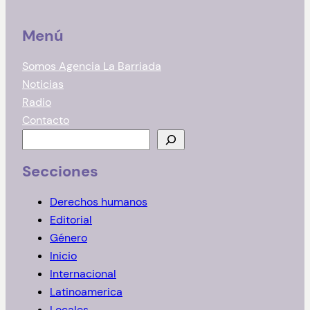
Menú
Somos Agencia La Barriada
Noticias
Radio
Contacto
B
u
Secciones
s
c
Derechos humanos
a
Editorial
r
Género
Inicio
Internacional
Latinoamerica
Locales