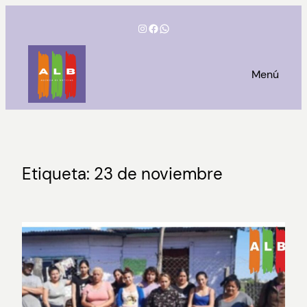
Saltar
Instagram
Facebook
WhatsApp
al
contenido
Menú
Etiqueta:
23 de noviembre