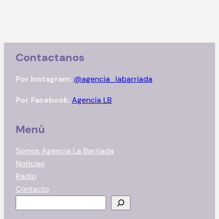
Contactanos
Por Instagram:
@agencia_labarriada
Por Facebook:
Agencia LB
Menú
Somos Agencia La Barriada
Noticias
Radio
Contacto
B
u