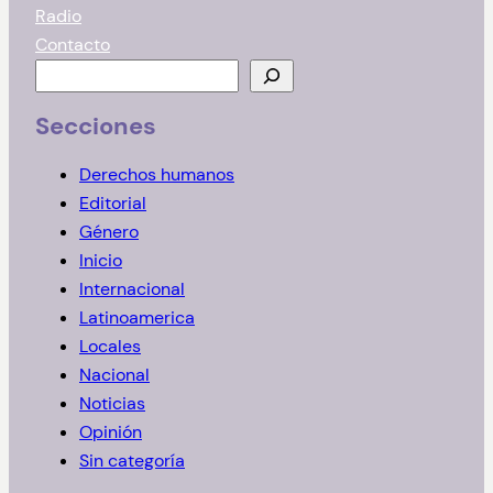
Radio
Contacto
B
u
Secciones
s
c
Derechos humanos
a
Editorial
r
Género
Inicio
Internacional
Latinoamerica
Locales
Nacional
Noticias
Opinión
Sin categoría