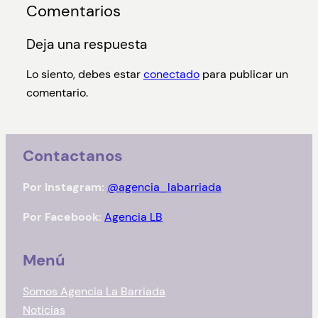
Comentarios
Deja una respuesta
Lo siento, debes estar
conectado
para publicar un
comentario.
Contactanos
Por Instagram:
@agencia_labarriada
Por Facebook:
Agencia LB
Menú
Somos Agencia La Barriada
Noticias