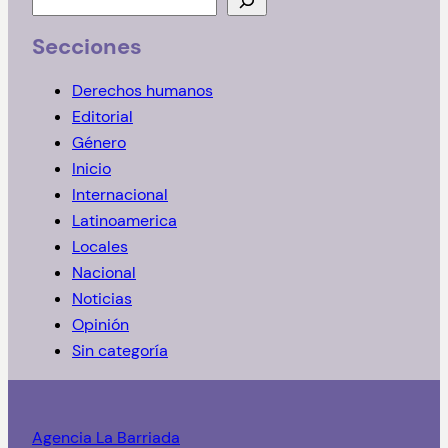
u
Secciones
s
c
Derechos humanos
a
Editorial
r
Género
Inicio
Internacional
Latinoamerica
Locales
Nacional
Noticias
Opinión
Sin categoría
Agencia La Barriada