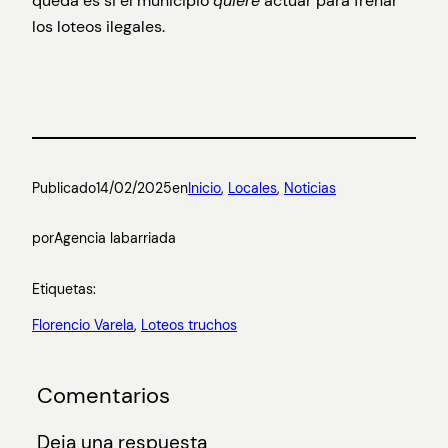
queda es si el municipio
quiere
actuar para frenar
los loteos ilegales.
Publicado
14/02/2025
en
Inicio
, 
Locales
, 
Noticias
por
Agencia labarriada
Etiquetas:
Florencio Varela
, 
Loteos truchos
Comentarios
Deja una respuesta