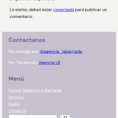
Lo siento, debes estar
conectado
para publicar un
comentario.
Contactanos
Por Instagram:
@agencia_labarriada
Por Facebook:
Agencia LB
Menú
Somos Agencia La Barriada
Noticias
Radio
Contacto
B