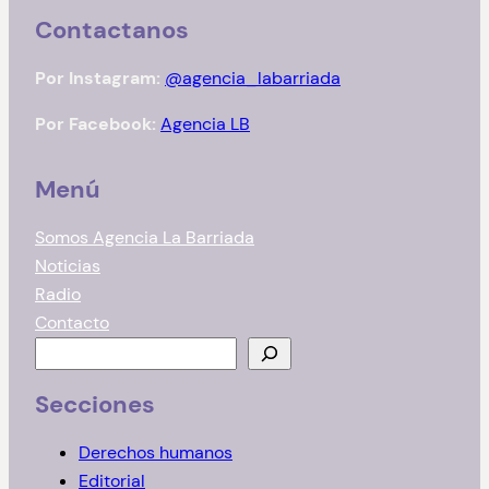
Contactanos
Por Instagram:
@agencia_labarriada
Por Facebook:
Agencia LB
Menú
Somos Agencia La Barriada
Noticias
Radio
Contacto
B
u
Secciones
s
c
Derechos humanos
a
Editorial