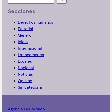
u
Secciones
s
c
Derechos humanos
a
Editorial
r
Género
Inicio
Internacional
Latinoamerica
Locales
Nacional
Noticias
Opinión
Sin categoría
Agencia La Barriada