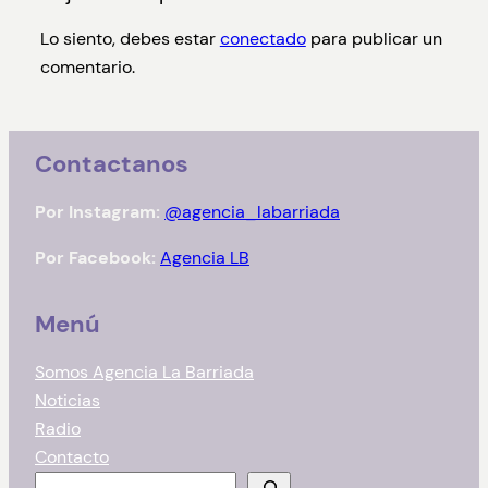
Lo siento, debes estar
conectado
para publicar un
comentario.
Contactanos
Por Instagram:
@agencia_labarriada
Por Facebook:
Agencia LB
Menú
Somos Agencia La Barriada
Noticias
Radio
Contacto
B