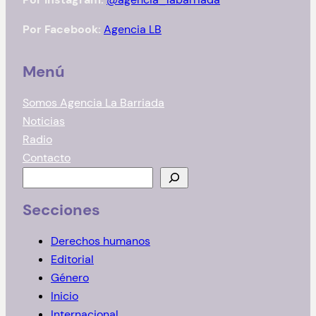
Por Facebook:
Agencia LB
Menú
Somos Agencia La Barriada
Noticias
Radio
Contacto
B
u
Secciones
s
c
Derechos humanos
a
Editorial
r
Género
Inicio
Internacional