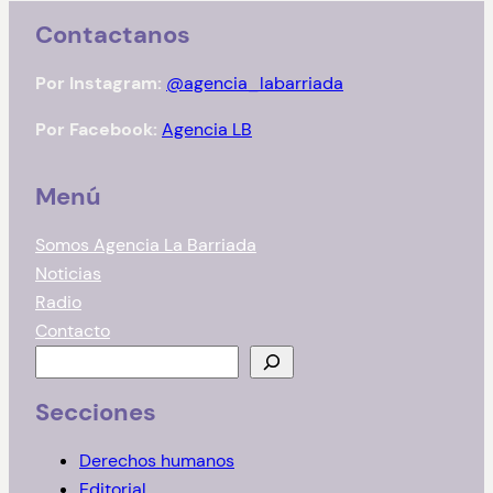
Contactanos
Por Instagram:
@agencia_labarriada
Por Facebook:
Agencia LB
Menú
Somos Agencia La Barriada
Noticias
Radio
Contacto
B
u
Secciones
s
c
Derechos humanos
a
Editorial