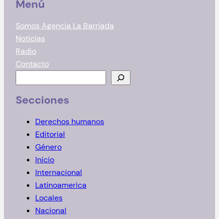
Menú
Somos Agencia La Barriada
Noticias
Radio
Contacto
B
u
Secciones
s
c
Derechos humanos
a
Editorial
r
Género
Inicio
Internacional
Latinoamerica
Locales
Nacional