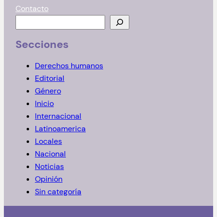
Contacto
B
u
Secciones
s
c
Derechos humanos
a
Editorial
r
Género
Inicio
Internacional
Latinoamerica
Locales
Nacional
Noticias
Opinión
Sin categoría