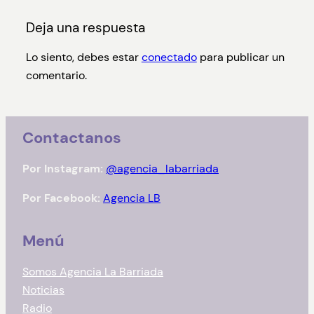
Deja una respuesta
Lo siento, debes estar
conectado
para publicar un
comentario.
Contactanos
Por Instagram:
@agencia_labarriada
Por Facebook:
Agencia LB
Menú
Somos Agencia La Barriada
Noticias
Radio