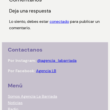
Deja una respuesta
Lo siento, debes estar
conectado
para publicar un
comentario.
Contactanos
Por Instagram:
@agencia_labarriada
Por Facebook:
Agencia LB
Menú
Somos Agencia La Barriada
Noticias
Radio