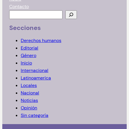
Contacto
B
u
Secciones
s
c
Derechos humanos
a
Editorial
r
Género
Inicio
Internacional
Latinoamerica
Locales
Nacional
Noticias
Opinión
Sin categoría