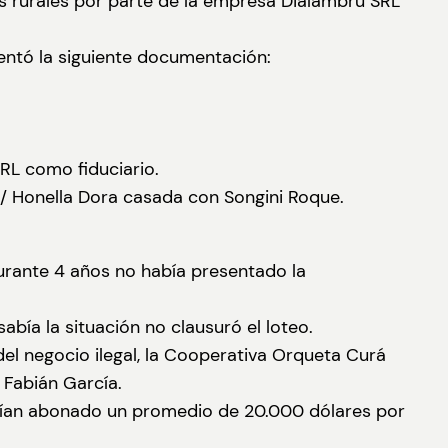
las rurales por parte de la empresa Dialambru SRL
entó la siguiente documentación:
RL como fiduciario.
 / Honella Dora casada con Songini Roque.
durante 4 años no había presentado la
bía la situación no clausuró el loteo.
el negocio ilegal, la Cooperativa Orqueta Curá
 Fabián García.
abían abonado un promedio de 20.000 dólares por