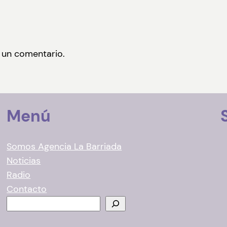
 un comentario.
Menú
Somos Agencia La Barriada
Noticias
Radio
Contacto
B
u