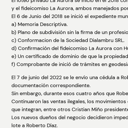
El loteo privado La Aurora se inició en el 2018 c
y el fideicomiso La Aurora, ambos manejados por
El 6 de Junio del 2018 se inició el expediente 
a) Memoria Descriptiva.
b) Plano de subdivisión sin la firma de un profesio
c) Conformacion de la Sociedad Dialambru SRL.
d) Confirmación del fideicomiso La Aurora con H
e) Un certificado de dominio de que la propiedad
f) Comprobante de inició de trámites en geodesia
El 7 de junio del 2022 se le envío una cédula a 
documentación correspondiente.
Sin embargo, durante esos cuatro años que Roberto
Continuaron las ventas ilegales, los movimientos
que integran, entre otros Cristian Miño presiden
Los nuevos dueños del negocio decidieron imped
lote a Roberto Díaz.