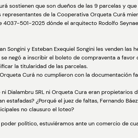
rá sostienen que son dueños de las 9 parcelas y que t
os representantes de la Cooperativa Orqueta Curá mien
te 4037-501-2025 dónde el arquitecto Rodolfo Seynae
 Songini y Esteban Exequiel Songini les venden las h
o se negó a inscribir el boleto de compraventa a favo
icar la titularidad de las parcelas.
Orqueta Curá no cumplieron con la documentación falta
 ni Dialambru SRL ni Orqueta Cura eran propietarios d
sean estafadas? ¿Porqué el juez de faltas, Fernando B
cipales no clausuro el loteo?
al poder político, estuviéramos ante un comercio de cu