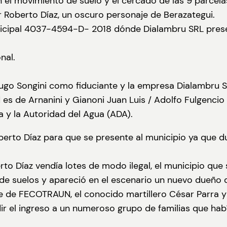
on el movimiento de suelo y el cercado de las 9 parce
 Roberto Díaz, un oscuro personaje de Berazategui.
municipal 4037-4594-D- 2018 dónde Dialambru SRL pres
nal.
ugo Songini como fiduciante y la empresa Dialambru S
 es de Arnanini y Gianoni Juan Luis / Adolfo Fulgencio
 y la Autoridad del Agua (ADA).
Roberto Díaz para que se presente al municipio ya que 
 Díaz vendía lotes de modo ilegal, el municipio que sa
 de suelos y apareció en el escenario un nuevo dueño d
te de FECOTRAUN, el conocido martillero César Parra y
ir el ingreso a un numeroso grupo de familias que h