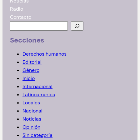
Noticias
Radio
Contacto
B
u
Secciones
s
c
Derechos humanos
a
Editorial
r
Género
Inicio
Internacional
Latinoamerica
Locales
Nacional
Noticias
Opinión
Sin categoría