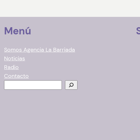
Menú
Somos Agencia La Barriada
Noticias
Radio
Contacto
B
u
s
c
a
r