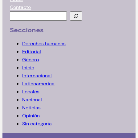
Contacto
B
u
Secciones
s
c
Derechos humanos
a
Editorial
r
Género
Inicio
Internacional
Latinoamerica
Locales
Nacional
Noticias
Opinión
Sin categoría