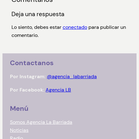
Deja una respuesta
Lo siento, debes estar
conectado
para publicar un
comentario.
Contactanos
Por Instagram:
@agencia_labarriada
Por Facebook:
Agencia LB
Menú
Somos Agencia La Barriada
Noticias
Radio