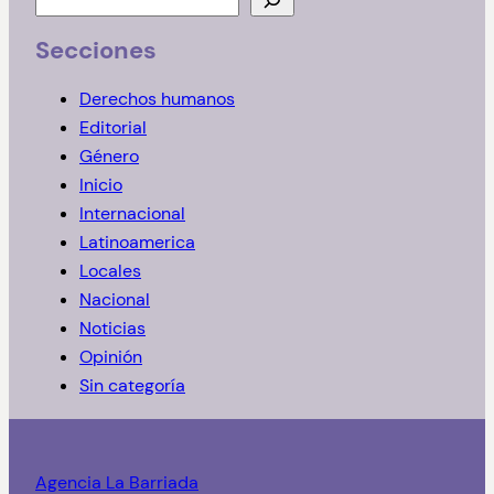
u
Secciones
s
c
Derechos humanos
a
Editorial
r
Género
Inicio
Internacional
Latinoamerica
Locales
Nacional
Noticias
Opinión
Sin categoría
Agencia La Barriada