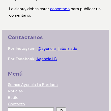
Lo siento, debes estar
conectado
para publicar un
comentario.
Contactanos
Por Instagram:
@agencia_labarriada
Por Facebook:
Agencia LB
Menú
Somos Agencia La Barriada
Noticias
Radio
Contacto
B