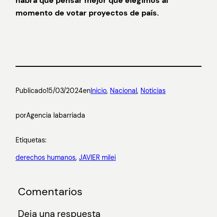
habrá que pensar mejor qué elegimos al
momento de votar proyectos de país.
Publicado
15/03/2024
en
Inicio
, 
Nacional
, 
Noticias
por
Agencia labarriada
Etiquetas:
derechos humanos
, 
JAVIER milei
Comentarios
Deja una respuesta