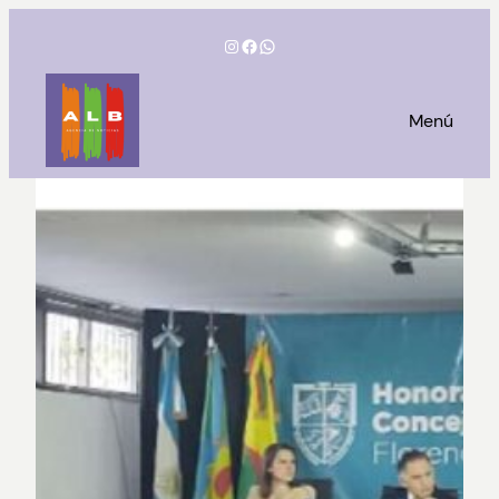
Saltar
Instagram
Facebook
WhatsApp
al
contenido
Menú