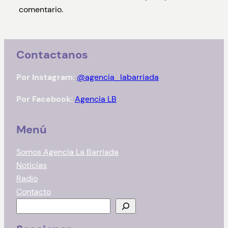
comentario.
Contactanos
Por Instagram:
@agencia_labarriada
Por Facebook:
Agencia LB
Menú
Somos Agencia La Barriada
Noticias
Radio
Contacto
B
u