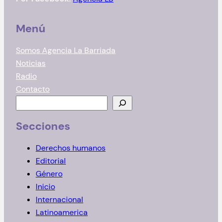
Menú
Somos Agencia La Barriada
Noticias
Radio
Contacto
B
u
Secciones
s
c
Derechos humanos
a
Editorial
r
Género
Inicio
Internacional
Latinoamerica