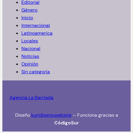
Editorial
r
Género
Inicio
Internacional
Latinoamerica
Locales
Nacional
Noticias
Opinión
Sin categoría
Agencia La Barriada
Diseño
kuridiseno.website
– Funciona gracias a
CódigoSur