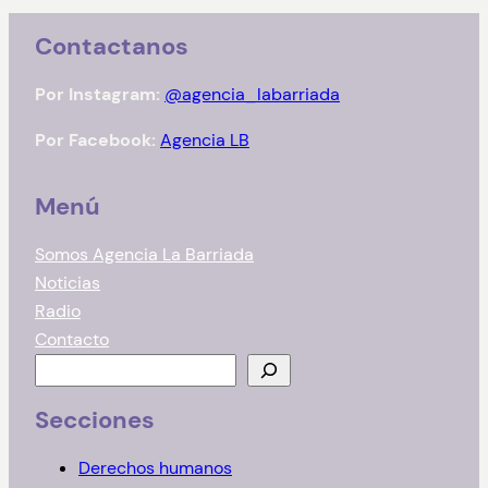
Contactanos
Por Instagram:
@agencia_labarriada
Por Facebook:
Agencia LB
Menú
Somos Agencia La Barriada
Noticias
Radio
Contacto
B
u
Secciones
s
c
Derechos humanos
a