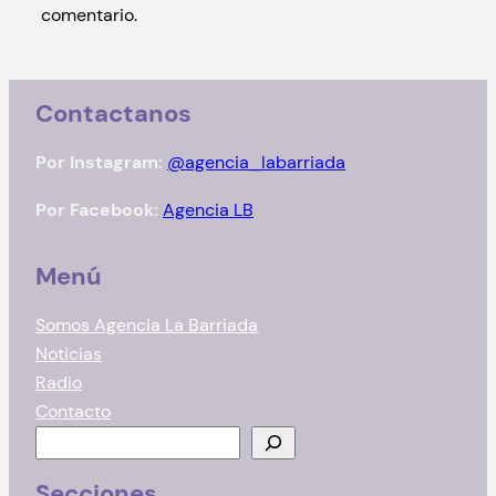
comentario.
Contactanos
Por Instagram:
@agencia_labarriada
Por Facebook:
Agencia LB
Menú
Somos Agencia La Barriada
Noticias
Radio
Contacto
B
u
Secciones