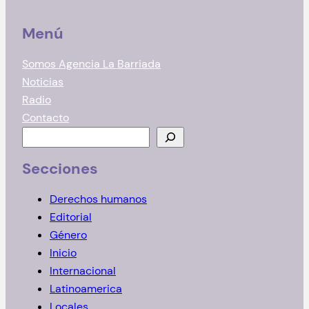
Menú
Somos Agencia La Barriada
Noticias
Radio
Contacto
B
u
Secciones
s
c
Derechos humanos
a
Editorial
r
Género
Inicio
Internacional
Latinoamerica
Locales