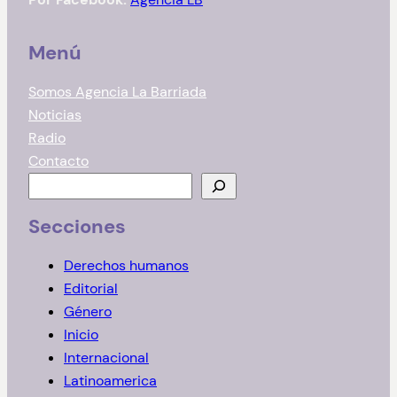
Menú
Somos Agencia La Barriada
Noticias
Radio
Contacto
B
u
Secciones
s
c
Derechos humanos
a
Editorial
r
Género
Inicio
Internacional
Latinoamerica