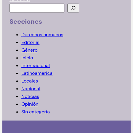
B
u
Secciones
s
c
Derechos humanos
a
Editorial
r
Género
Inicio
Internacional
Latinoamerica
Locales
Nacional
Noticias
Opinión
Sin categoría