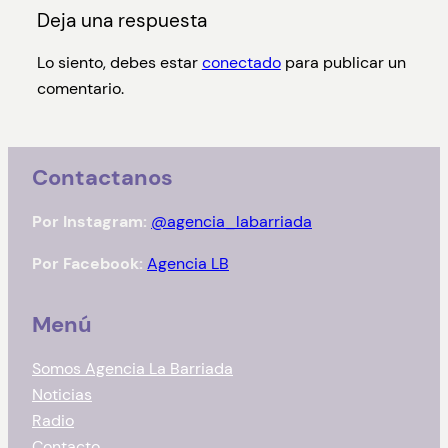
Deja una respuesta
Lo siento, debes estar
conectado
para publicar un
comentario.
Contactanos
Por Instagram:
@agencia_labarriada
Por Facebook:
Agencia LB
Menú
Somos Agencia La Barriada
Noticias
Radio
Contacto