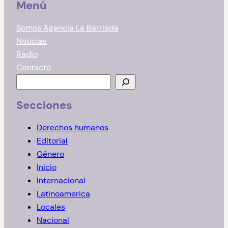
Menú
Somos Agencia La Barriada
Noticias
Radio
Contacto
B
u
Secciones
s
c
Derechos humanos
a
Editorial
r
Género
Inicio
Internacional
Latinoamerica
Locales
Nacional