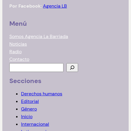
Por Facebook:
Agencia LB
Menú
Somos Agencia La Barriada
Noticias
Radio
Contacto
B
u
Secciones
s
c
Derechos humanos
a
Editorial
r
Género
Inicio
Internacional