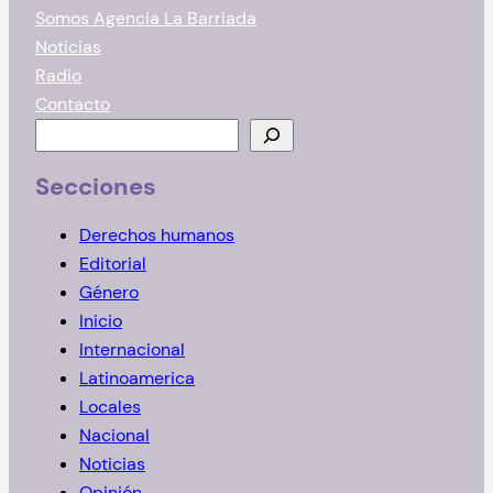
Somos Agencia La Barriada
Noticias
Radio
Contacto
B
u
Secciones
s
c
Derechos humanos
a
Editorial
r
Género
Inicio
Internacional
Latinoamerica
Locales
Nacional
Noticias
Opinión