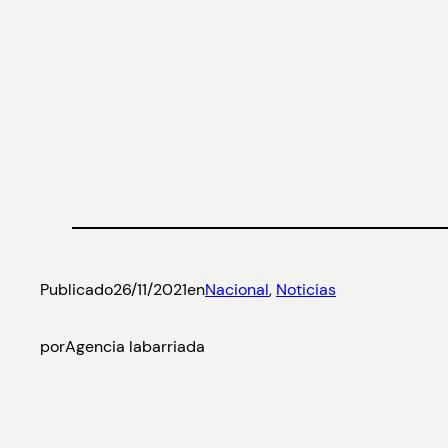
Publicado
26/11/2021
en
Nacional
, 
Noticias
por
Agencia labarriada