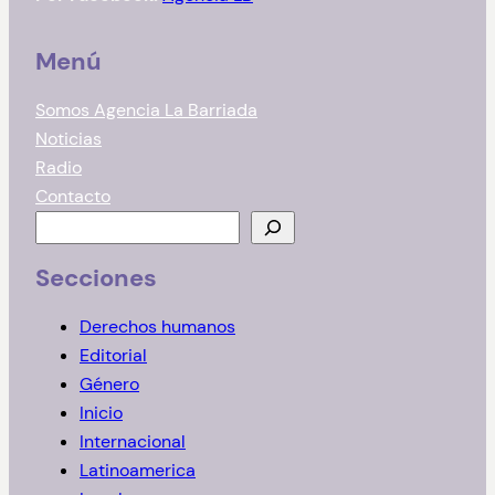
Menú
Somos Agencia La Barriada
Noticias
Radio
Contacto
B
u
Secciones
s
c
Derechos humanos
a
Editorial
r
Género
Inicio
Internacional
Latinoamerica