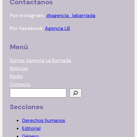
Contactanos
Por Instagram:
@agencia_labarriada
Por Facebook:
Agencia LB
Menú
Somos Agencia La Barriada
Noticias
Radio
Contacto
B
u
Secciones
s
c
Derechos humanos
a
Editorial
r
Género