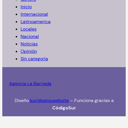
Inicio
Internacional
Latinoamerica
Locales
Nacional
Noticias
Opinión
Sin categoría
Agencia La Barriada
Diseño
kuridiseno.website
– Funciona gracias a
CódigoSur