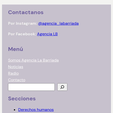
Contactanos
Por Instagram:
@agencia_labarriada
Por Facebook:
Agencia LB
Menú
Somos Agencia La Barriada
Noticias
Radio
Contacto
B
u
Secciones
s
c
Derechos humanos
a