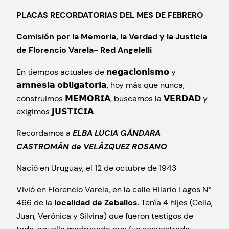
PLACAS RECORDATORIAS DEL MES DE FEBRERO
Comisión por la Memoria, la Verdad y la Justicia
de Florencio Varela- Red Angelelli
En tiempos actuales de 𝗻𝗲𝗴𝗮𝗰𝗶𝗼𝗻𝗶𝘀𝗺𝗼 y
𝗮𝗺𝗻𝗲𝘀𝗶𝗮 𝗼𝗯𝗹𝗶𝗴𝗮𝘁𝗼𝗿𝗶𝗮, hoy más que nunca,
construimos 𝗠𝗘𝗠𝗢𝗥𝗜𝗔, buscamos la 𝗩𝗘𝗥𝗗𝗔𝗗 y
exigimos 𝗝𝗨𝗦𝗧𝗜𝗖𝗜𝗔
Recordamos a
ELBA LUCIA GÁNDARA
CASTROMÁN de VELÁZQUEZ ROSANO
Nació en Uruguay, el 12 de octubre de 1943
Vivió en Florencio Varela, en la calle Hilario Lagos N°
466 de la
localidad de Zeballos
. Tenía 4 hijes (Celia,
Juan, Verónica y Silvina) que fueron testigos de