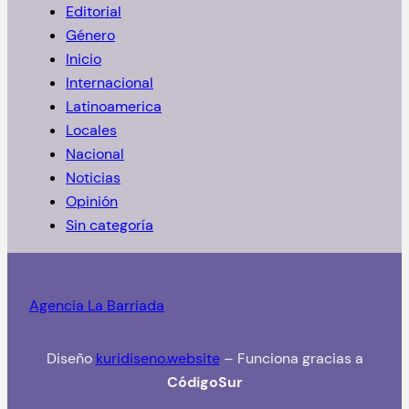
Editorial
r
Género
Inicio
Internacional
Latinoamerica
Locales
Nacional
Noticias
Opinión
Sin categoría
Agencia La Barriada
Diseño
kuridiseno.website
– Funciona gracias a
CódigoSur