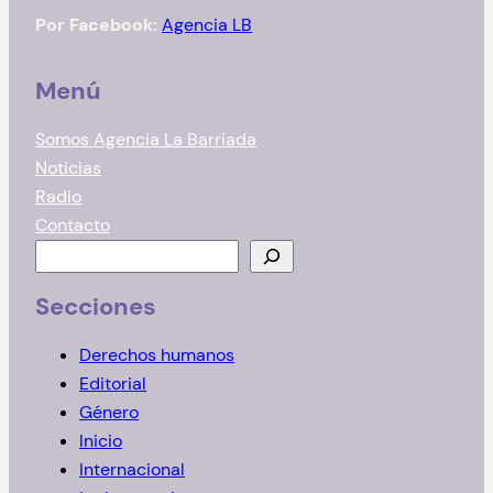
Por Facebook:
Agencia LB
Menú
Somos Agencia La Barriada
Noticias
Radio
Contacto
B
u
Secciones
s
c
Derechos humanos
a
Editorial
r
Género
Inicio
Internacional