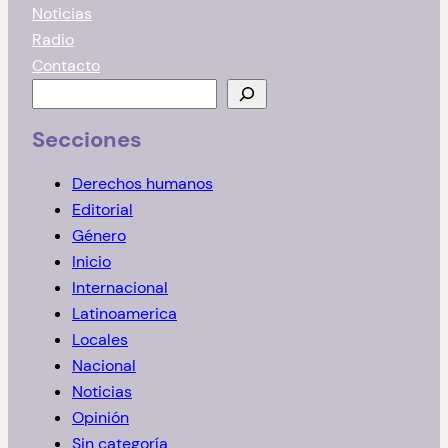
Noticias
Radio
Contacto
B
u
Secciones
s
c
Derechos humanos
a
Editorial
r
Género
Inicio
Internacional
Latinoamerica
Locales
Nacional
Noticias
Opinión
Sin categoría