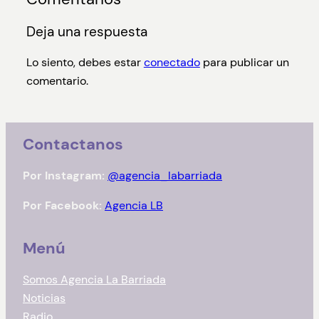
Deja una respuesta
Lo siento, debes estar
conectado
para publicar un
comentario.
Contactanos
Por Instagram:
@agencia_labarriada
Por Facebook:
Agencia LB
Menú
Somos Agencia La Barriada
Noticias
Radio