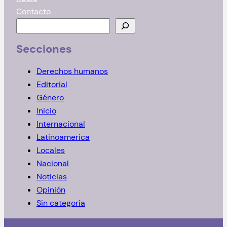
Contacto
B
u
Secciones
s
c
Derechos humanos
a
Editorial
r
Género
Inicio
Internacional
Latinoamerica
Locales
Nacional
Noticias
Opinión
Sin categoría