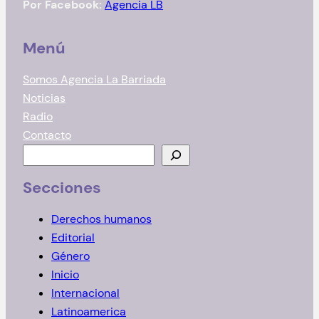
Por Facebook:
Agencia LB
Menú
Somos Agencia La Barriada
Noticias
Radio
Contacto
B
u
Secciones
s
c
Derechos humanos
a
Editorial
r
Género
Inicio
Internacional
Latinoamerica