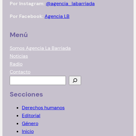
Por Instagram:
@agencia_labarriada
Por Facebook:
Agencia LB
Menú
Somos Agencia La Barriada
Noticias
Radio
Contacto
B
u
Secciones
s
c
Derechos humanos
a
Editorial
r
Género
Inicio