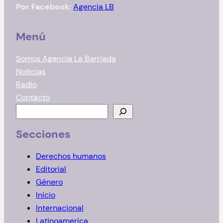
Por Facebook:
Agencia LB
Menú
Somos Agencia La Barriada
Noticias
Radio
Contacto
B
u
Secciones
s
c
Derechos humanos
a
Editorial
r
Género
Inicio
Internacional
Latinoamerica